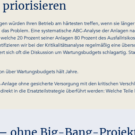
 priorisieren
n würden Ihren Betrieb am härtesten treffen, wenn sie länger
n das Problem. Eine systematische ABC-Analyse der Anlagen nach K
, welche 20 Prozent seiner Anlagen 80 Prozent des Ausfallrisiko
ntifizieren wir bei der Kritikalitätsanalyse regelmäßig eine üb
ndert sich oft die Diskussion um Wartungsbudgets schlagartig. St
ion über Wartungsbudgets hält Jahre.
A-Anlage ohne gesicherte Versorgung mit den kritischen Verschle
rekt in die Ersatzteilstrategie überführt werden: Welche Teile 
v – ohne Big-Bang-Projek