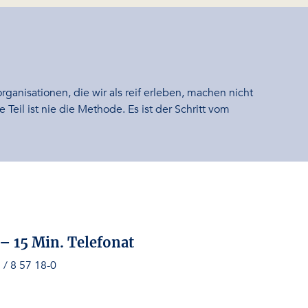
rganisationen, die wir als reif erleben, machen nicht
eil ist nie die Methode. Es ist der Schritt vom
– 15 Min. Telefonat
/ 8 57 18-0