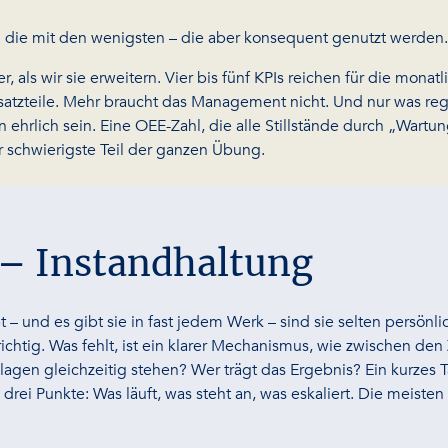
rn die mit den wenigsten – die aber konsequent genutzt werden.
 als wir sie erweitern. Vier bis fünf KPIs reichen für die monat
satzteile. Mehr braucht das Management nicht. Und nur was reg
rlich sein. Eine OEE-Zahl, die alle Stillstände durch „Wartungsf
er schwierigste Teil der ganzen Übung.
 – Instandhaltung
und es gibt sie in fast jedem Werk – sind sie selten persönlich.
ichtig. Was fehlt, ist ein klarer Mechanismus, wie zwischen de
nlagen gleichzeitig stehen? Wer trägt das Ergebnis? Ein kurze
rei Punkte: Was läuft, was steht an, was eskaliert. Die meisten K