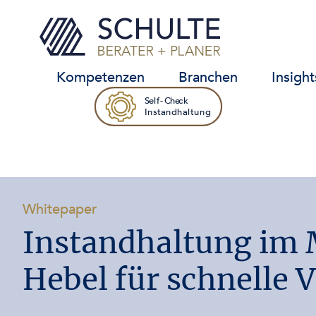
Standorte
Prozesse
Technik
Organisation
Kompetenzen
IT-Systeme
Branchen
Insight
Self-Check
Self-Check
Instandhaltung
Instandhaltung
-
Whitepaper
Instandhaltung im M
Hebel für schnelle 