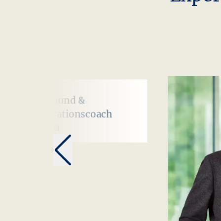
Bürohund &
Motivationscoach
Darren