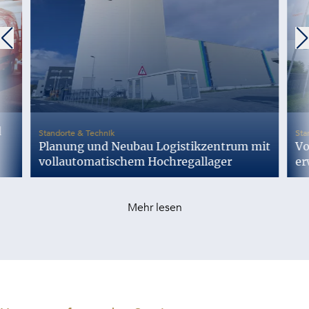
d
-
Standorte & Technik
Sta
Planung und Neubau Logistikzentrum mit
Vo
vollautomatischem Hochregallager
er
Mehr lesen