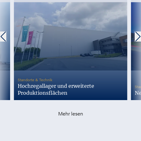
-
Standorte & Technik
Hochregallager und erweiterte
Sta
Produktionsflächen
Ne
Mehr lesen