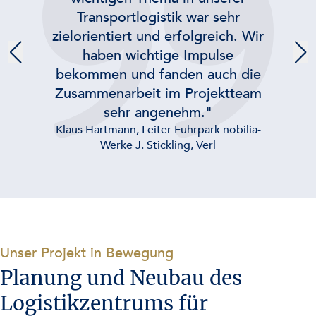
Planung und Realisierung des
neuen Logistikzentrums vis-a-vis
der Brauerei war ein voller Erfolg.
Seitdem haben wir in
partnerschaftlicher
Zusammenarbeit mit Projekten zur
Logistik und Digitalisierung der
Prozesse gemeinsam viel erreicht.
Auch menschlich macht das
Wiedersehen immer Freu(n)de!”
Franz Kolm, Leiter Logistik Privatbrauerei
Zwettl, Zwettl