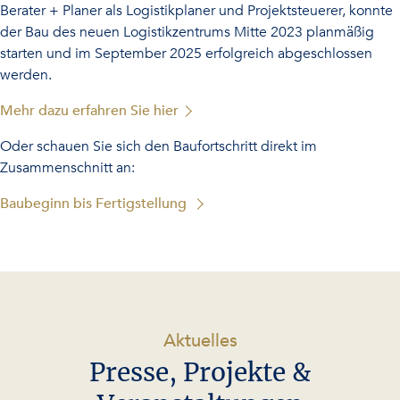
Die Kreyenhop & Kluge GmbH & Co. KG ist spezialisiert auf
den Import und Großhandel mit asiatischen Lebensmitteln.
Nach intensiver Planungsphase gemeinsam mit Schulte
Berater + Planer als Logistikplaner und Projektsteuerer, konnte
der Bau des neuen Logistikzentrums Mitte 2023 planmäßig
starten und im September 2025 erfolgreich abgeschlossen
werden.
Mehr dazu erfahren Sie hier
Oder schauen Sie sich den Baufortschritt direkt im
Zusammenschnitt an:
Baubeginn bis Fertigstellung