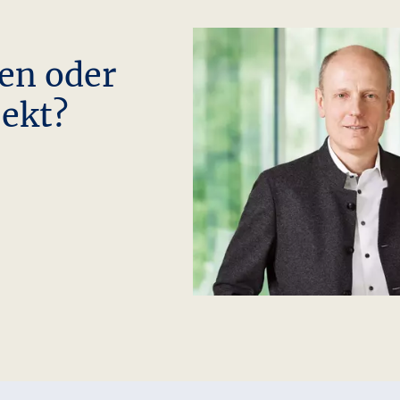
en oder
jekt?