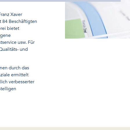
Franz Xaver
t 84 Beschäftigten
rei bietet
eigene
service usw. Für
Qualitäts- und
nnen durch das
iale ermittelt
lich verbesserter
telligen