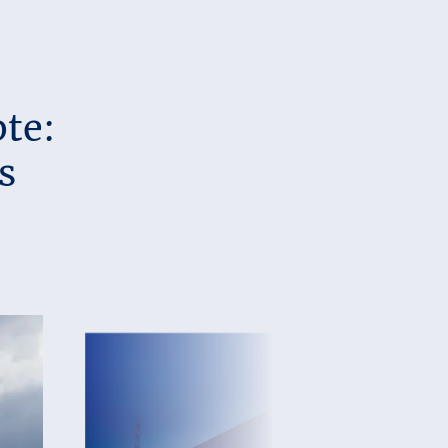
pte:
s