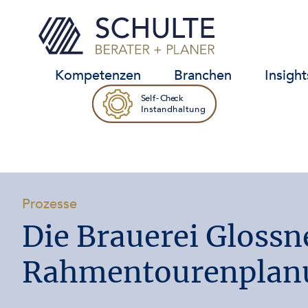
Standorte
Prozesse
Technik
Organisation
Kompetenzen
IT-Systeme
Branchen
Insight
Self-Check
Self-Check
Instandhaltung
Instandhaltung
-
Prozesse
Die Brauerei Glossn
Rahmentourenplan