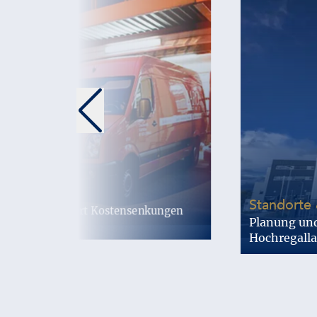
Standorte 
ark und realisiert Kostensenkungen
Planung un
Hochregall