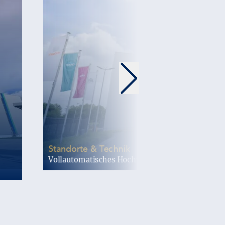
-
Standorte & Technik
Vollautomatisches Hochregallager und erweitert